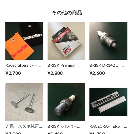
その他の商品
Racecrafters レース
BRISK Premium
BRISK DR14ZC ブ
クラフターズ オフ
EVO（BR/MR/RR
リスク マルチスパ
¥2,700
¥2,880
¥2,600
ィシャル ロゴTシャ
SXC BFXC) ブリスク
ーク ZC/ZSシリー
ツ （クリックポス
プレミアムエボ ス
ズ スパークプラグ
ト送料無料）
パークプラグ （生
（在庫あり、即
産中止の為、在庫限
納、）
り）
刀系 スズキ純正
BRISK シルバー
RACECRAFTERS
エキゾーストバル
Premium
レースクラフター
¥7,500
¥5,450
¥1,750