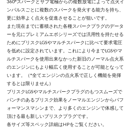
360°スパークとサブ電極からの複数放電によって点火イ
ンパルスごとに複数のスパークを発火する能力を持ち、
更に効率よく点火を促進させることが狙いです。
また現在までに蓄積された各種スパークプラグのデータ
ーを元にプレミアムエボシリーズでは汎用性を持たせる
ためにブリスクLGSやマルチスパークに比べて要求電圧
を低めに設定されています。これにより今までLGSやマ
ルチスパークを使用出来なかった新旧のノーマル点火系
のエンジンにもより幅広く使用することが可能となって
います。（*全てエンジンの点火系で正しく機能を発揮
するとは限りません）
ブリスクLGSやマルチスパークプラグのもつスムーズで
パンチのあるブリスク効果をノーマルエンジンからパフ
ォーマンスマシンまで、より多くのエンジンで体感して
頂ける最も新しいブリスクプラグです。
各サイズ等スペック詳細はHPをご覧ください。