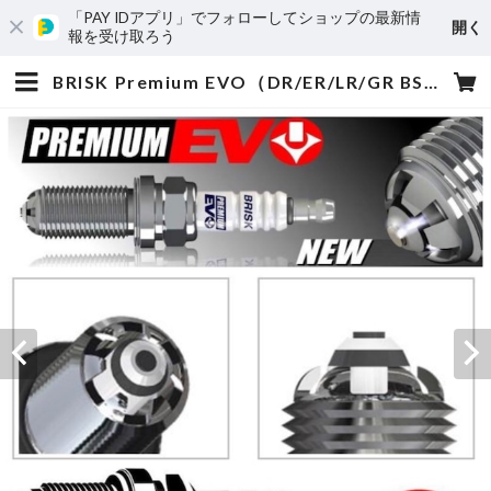
「PAY IDアプリ」でフォローしてショップの最新情
開く
報を受け取ろう
BRISK Premium EVO（DR/ER/LR/GR BSXC,SXC) ブリスク プレミアムエボ スパークプラグ（生産中止の為、在庫限り） | レースクラフターズジャパン オフィシャルEC