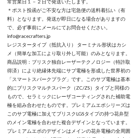
常営業日１－２日で発送いたします。
＊ポスト投函がご不安な方は宅急便の送料着払い（有
料）となります。発送が即日になる場合がありますの
で、必ず事前にメールにてお問合せください。
info@racecrafters.jp
レジスタータイプ（抵抗入り） ターミナル形状はカシ
メ（簡単な加工により取り外し可能）のみとなります。
商品説明：ブリスク独自レーザーテクノロジー（特許取
得済）により絶縁体先端にサブ電極を形成した世界初の
「スマートスパークプラグ」です。このサブ電極は基本
的にブリスクマルチスパーク（ZC/ZS）タイプと同様の
もので、セラミックにレーザコーティングされた補助電
極を組み合わせたものです。プレミアムエボシリーズは
このサブ電極に加えてブリスクLGSタイプの持つ花弁型
のメイン電極を合わせた複合デザインとなっています。
プレミアムエボのデザインはメインの花弁電極の全周囲