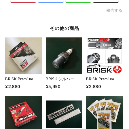
報告する
その他の商品
BRISK Premium
BRISK シルバー
BRISK Premium
EVO（BR/MR/RR
Premium
EVO（DR/ER/LR/GR
¥2,880
¥5,450
¥2,880
SXC BFXC) ブリスク
Racing（DR08GS/B
BSXC,SXC) ブリス
プレミアムエボ ス
R08GS/ER10GS) ブ
ク プレミアムエボ
パークプラグ （生
リスク プレミアム
スパークプラグ（生
産中止の為、在庫限
レーシングプラグ
産中止の為、在庫限
り）
（限定販売）
り）