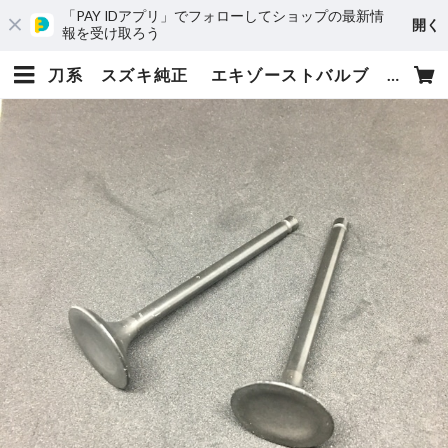
「PAY IDアプリ」でフォローしてショップの最新情
開く
報を受け取ろう
刀系 スズキ純正 エキゾーストバルブ GSX1100（12912-49220）GSX750/400（12912-45420） | レースクラフターズジャパン オフィシャルEC