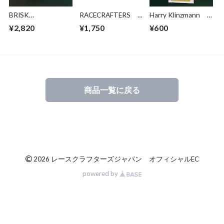
BRISK
RACECRAFTERS
Harry Klinzmann
（AR/BR/CR/MR/ER
レースクラフター
#31 ステッカー
¥2,820
¥1,750
¥600
/GR) ブリスク マ
ズ 切り文字 ステ
ルチスパーク
ッカー ｘ２枚
ZC/ZSシリーズ ス
（小/中）
パークプラグ 在庫
あり 即納
商品一覧に戻る
©
2026 レースクラフターズジャパン オフィシャルEC
powered by