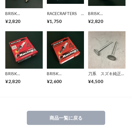
BRISK
RACECRAFTERS
BRISK
RR14ZS（M14x25x
レースクラフター
（AOR/BOR/COR/
¥2,820
¥1,750
¥2,820
16テーパー座面）
ズ 切り文字 ステ
MOR/NAOR/AAOR
ブリスク マルチス
ッカー ｘ２枚
）ブリスク LGSシリ
パーク ZC/ZSシリ
（小/中）
ーズ スパークプラ
ーズ スパークプラ
グ
グ（在庫あり、即
納）
BRISK
BRISK
刀系 スズキ純正
（AR/BR/CR/MR/ER
（DOR/EOR/NOR/R
インテーク バル
¥2,820
¥2,600
¥4,500
/GR) ブリスク マ
OR/GOR/HOR/LOR
ブ
ルチスパーク
）ブリスク LGSシリ
GSX1100（12911-
ZC/ZSシリーズ ス
ーズ スパークプラ
49220）
パークプラグ 在庫
グ
GSX750/400（1291
あり 即納
1-45420）
商品一覧に戻る