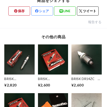
商品をシェアする
保存
シェア
LINE
ツイート
報告する
その他の商品
BRISK
BRISK
BRISK DR14ZC ブ
RR14ZS（M14x25x
（DOR/EOR/NOR/R
リスク マルチスパ
¥2,820
¥2,600
¥2,600
16テーパー座面）
OR/GOR/HOR/LOR
ーク ZC/ZSシリー
ブリスク マルチス
）ブリスク LGSシリ
ズ スパークプラグ
パーク ZC/ZSシリ
ーズ スパークプラ
（在庫あり、即
ーズ スパークプラ
グ
納、）
グ（在庫あり、即