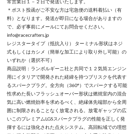
常営業日１－２日で発送いたします。
＊ポスト投函がご不安な方は宅急便の送料着払い（有
料）となります。発送が即日になる場合がありますの
で、必ず事前にメールにてお問合せください。
info@racecrafters.jp
レジスタータイプ（抵抗入り） ターミナル形状はネジ
式もしくはカシメ（簡単な加工により取り外し可能）の
いずれか（選択不可）
商品説明：ランボルギーニ社と共同で１２気筒エンジン
用にイタリアで開発された経緯を持つブリスクを代表す
るスパークプラグ。全方向（360°）でスパークする可能
性求めた長いフラッシュオーバー形状は燃焼室内の混合
気に高い燃焼効率を求めるべく、絶縁体先端部から全周
囲に制限されることなく放電される。放電ギャップの広
いこのプレミアムLGSスパークプラグの性能を正しく発
揮するには強化された点火システム、高回転域での理想