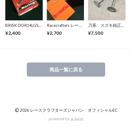
納）
BRISK DOR14LGS
Racecrafters レース
刀系 スズキ純正
ブリスク LGSシリー
クラフターズ オフ
エキゾーストバル
¥2,400
¥2,700
¥7,500
ズ スパークプラグ
ィシャル ロゴTシャ
ブ
ツ （クリックポス
GSX1100（12912-
ト送料無料）
49220）
GSX750/400（1291
2-45420）
商品一覧に戻る
©
2026 レースクラフターズジャパン オフィシャルEC
powered by