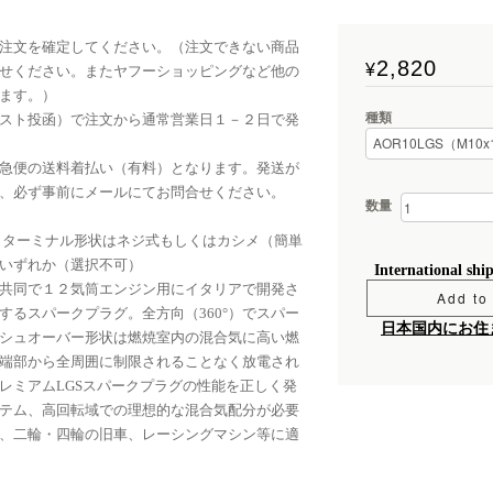
注文を確定してください。（注文できない商品
2,820
¥
せください。またヤフーショッピングなど他の
ます。）
種類
スト投函）で注文から通常営業日１－２日で発
急便の送料着払い（有料）となります。発送が
、必ず事前にメールにてお問合せください。
数量
 ターミナル形状はネジ式もしくはカシメ（簡単
いずれか（選択不可）
International shi
共同で１２気筒エンジン用にイタリアで開発さ
Add to 
するスパークプラグ。全方向（360°）でスパー
日本国内にお住
シュオーバー形状は燃焼室内の混合気に高い燃
端部から全周囲に制限されることなく放電され
レミアムLGSスパークプラグの性能を正しく発
テム、高回転域での理想的な混合気配分が必要
、二輪・四輪の旧車、レーシングマシン等に適