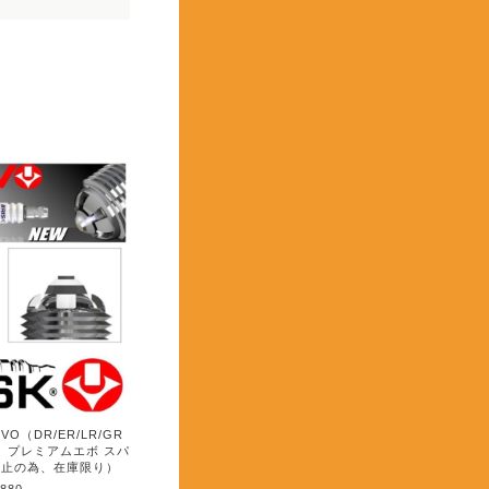
EVO（DR/ER/LR/GR
スク プレミアムエボ スパ
中止の為、在庫限り）